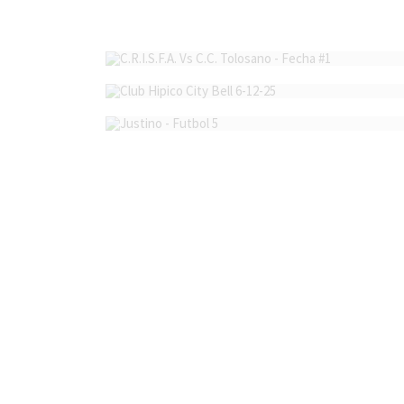
C.R.I.S.F.A. Vs C.C. Tolosano - Fecha #1
Club Hipico City Bell 6-12-25
Justino - Futbol 5